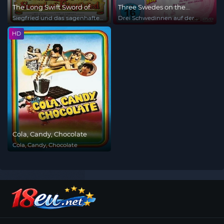
The Long Swift Sword of
Three Swedes on the
Siegfried
Reeperbahn
Siegfried und das sagenhafte
Drei Schwedinnen auf der
Liebesleben der Nibelungen
Reeperbahn
HD
Cola, Candy, Chocolate
Cola, Candy, Chocolate