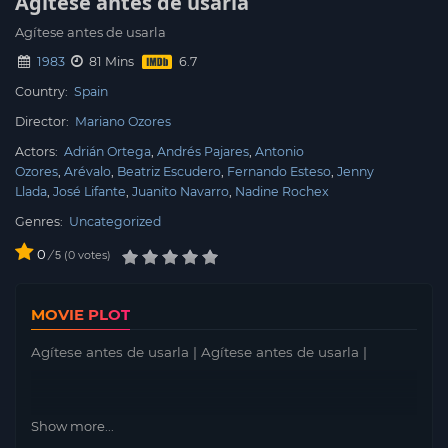
Agítese antes de usarla
Agítese antes de usarla
1983
81 Mins
Country:
Spain
Director:
Mariano Ozores
Actors:
Adrián Ortega
Andrés Pajares
Antonio
Ozores
Arévalo
Beatriz Escudero
Fernando Esteso
Jenny
Llada
José Lifante
Juanito Navarro
Nadine Rochex
Genres:
Uncategorized
0
/
0
votes
5
MOVIE PLOT
Agítese antes de usarla | Agítese antes de usarla |
Show more...