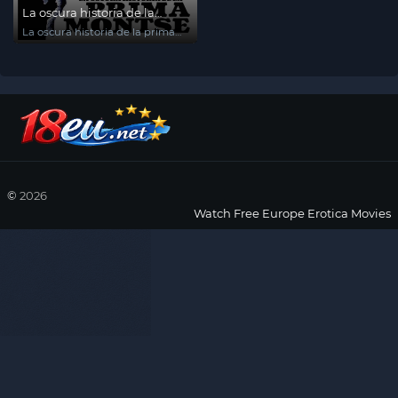
La oscura historia de la
prima Montse
La oscura historia de la prima
Montse
©
2026
Watch Free Europe Erotica Movies