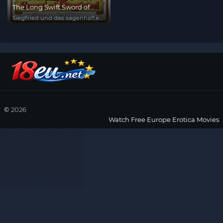
The Long Swift Sword of
Siegfried
Siegfried und das sagenhafte
Liebesleben der Nibelungen
©
2026
Watch Free Europe Erotica Movies