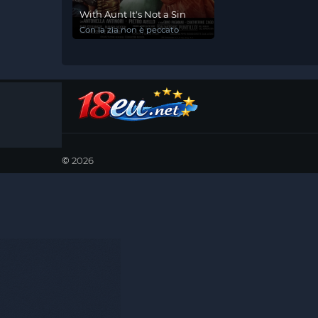
With Aunt It's Not a Sin
Con la zia non è peccato
©
2026